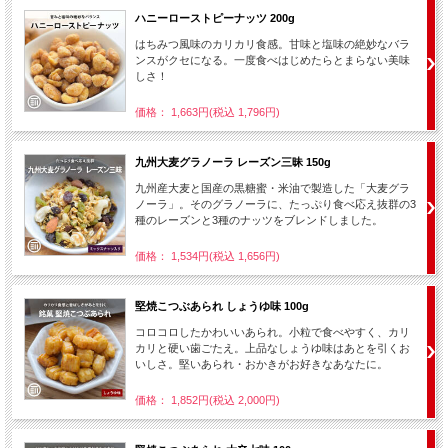
ハニーローストピーナッツ 200g
はちみつ風味のカリカリ食感。甘味と塩味の絶妙なバラ
ンスがクセになる。一度食べはじめたらとまらない美味
しさ！
価格： 1,663円(税込 1,796円)
九州大麦グラノーラ レーズン三昧 150g
九州産大麦と国産の黒糖蜜・米油で製造した「大麦グラ
ノーラ」。そのグラノーラに、たっぷり食べ応え抜群の3
種のレーズンと3種のナッツをブレンドしました。
価格： 1,534円(税込 1,656円)
堅焼こつぶあられ しょうゆ味 100g
コロコロしたかわいいあられ。小粒で食べやすく、カリ
カリと硬い歯ごたえ。上品なしょうゆ味はあとを引くお
いしさ。堅いあられ・おかきがお好きなあなたに。
価格： 1,852円(税込 2,000円)