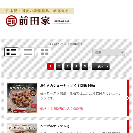
1 / 44ページ
（全880件）
1
2
3
4
5
次へ
皮付きカシューナッツ うす塩味 160g
薪火ロースト製法・無油で仕上げた薄皮付きカシューナ
ッツです。
価格： 1,852円(税込 2,000円)
ヘーゼルナッツ 50g