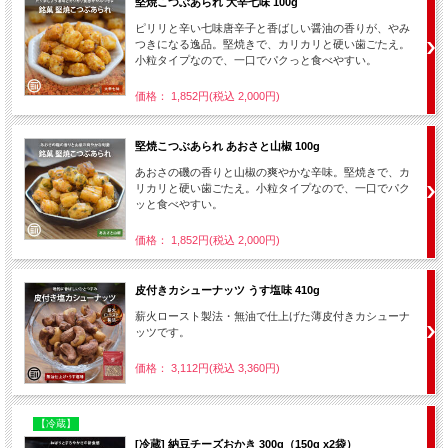
堅焼こつぶあられ 大辛七味 100g
ピリリと辛い七味唐辛子と香ばしい醤油の香りが、やみ
つきになる逸品。堅焼きで、カリカリと硬い歯ごたえ。
小粒タイプなので、一口でパクっと食べやすい。
価格： 1,852円(税込 2,000円)
堅焼こつぶあられ あおさと山椒 100g
あおさの磯の香りと山椒の爽やかな辛味。堅焼きで、カ
リカリと硬い歯ごたえ。小粒タイプなので、一口でパク
ッと食べやすい。
価格： 1,852円(税込 2,000円)
皮付きカシューナッツ うす塩味 410g
薪火ロースト製法・無油で仕上げた薄皮付きカシューナ
ッツです。
価格： 3,112円(税込 3,360円)
【冷蔵】
[冷蔵] 納豆チーズおかき 300g（150g x2袋）