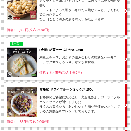
カリッとした歯ごたえのあとに、ふわっと広がる芳醇な
香り
ローストによって引き出された自然な甘みと、じんわり
染みわたるコク
ひと口ごとに深みのある味わいが広がります
価格： 1,852円(税込 2,000円)
【冷蔵】
[冷蔵] 納豆チーズおかき 220g
納豆とチーズ、おかきの組み合わせの絶妙なハーモニ
ー。サクサクとろ～り、意外な新食感。
価格： 6,445円(税込 6,960円)
無添加 ドライフルーツミックス 250g
お客様のご要望にお応えし「完全無添加」のドライフル
ーツミックスが誕生しました。
多くのお客様から「おいしい」と高い評価をいただいて
いる人気製品をブレンドしております。
価格： 1,852円(税込 2,000円)