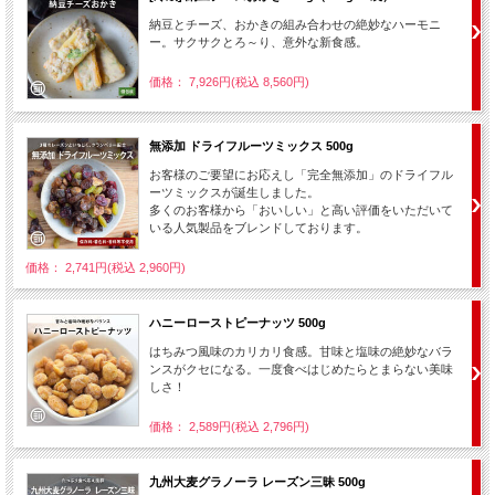
納豆とチーズ、おかきの組み合わせの絶妙なハーモニ
ー。サクサクとろ～り、意外な新食感。
価格： 7,926円(税込 8,560円)
無添加 ドライフルーツミックス 500g
お客様のご要望にお応えし「完全無添加」のドライフル
ーツミックスが誕生しました。
多くのお客様から「おいしい」と高い評価をいただいて
いる人気製品をブレンドしております。
価格： 2,741円(税込 2,960円)
ハニーローストピーナッツ 500g
はちみつ風味のカリカリ食感。甘味と塩味の絶妙なバラ
ンスがクセになる。一度食べはじめたらとまらない美味
しさ！
価格： 2,589円(税込 2,796円)
九州大麦グラノーラ レーズン三昧 500g