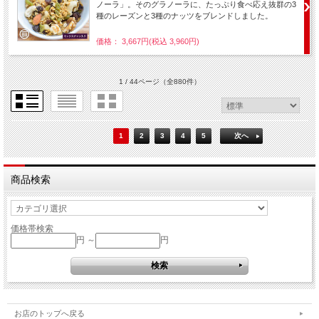
ノーラ」。そのグラノーラに、たっぷり食べ応え抜群の3
種のレーズンと3種のナッツをブレンドしました。
価格： 3,667円(税込 3,960円)
1 / 44ページ
（全880件）
1
2
3
4
5
次へ
商品検索
価格帯検索
円 ～
円
お店のトップへ戻る