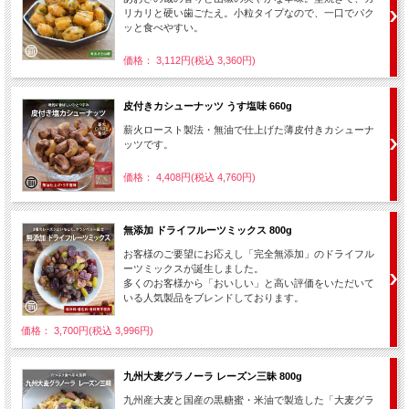
リカリと硬い歯ごたえ。小粒タイプなので、一口でパク
ッと食べやすい。
価格： 3,112円(税込 3,360円)
皮付きカシューナッツ うす塩味 660g
薪火ロースト製法・無油で仕上げた薄皮付きカシューナ
ッツです。
価格： 4,408円(税込 4,760円)
無添加 ドライフルーツミックス 800g
お客様のご要望にお応えし「完全無添加」のドライフル
ーツミックスが誕生しました。
多くのお客様から「おいしい」と高い評価をいただいて
いる人気製品をブレンドしております。
価格： 3,700円(税込 3,996円)
九州大麦グラノーラ レーズン三昧 800g
九州産大麦と国産の黒糖蜜・米油で製造した「大麦グラ