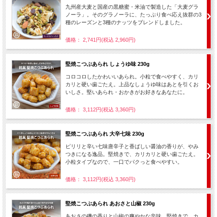
九州産大麦と国産の黒糖蜜・米油で製造した「大麦グラ
ノーラ」。そのグラノーラに、たっぷり食べ応え抜群の3
種のレーズンと3種のナッツをブレンドしました。
価格： 2,741円(税込 2,960円)
堅焼こつぶあられ しょうゆ味 230g
コロコロしたかわいいあられ。小粒で食べやすく、カリ
カリと硬い歯ごたえ。上品なしょうゆ味はあとを引くお
いしさ。堅いあられ・おかきがお好きなあなたに。
価格： 3,112円(税込 3,360円)
堅焼こつぶあられ 大辛七味 230g
ピリリと辛い七味唐辛子と香ばしい醤油の香りが、やみ
つきになる逸品。堅焼きで、カリカリと硬い歯ごたえ。
小粒タイプなので、一口でパクっと食べやすい。
価格： 3,112円(税込 3,360円)
堅焼こつぶあられ あおさと山椒 230g
あおさの磯の香りと山椒の爽やかな辛味。堅焼きで、カ