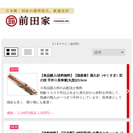
1 / 1ページ
（全2件）
NEW
【単品購入/送料無料】【国産箸】屋久杉（やくすぎ）匠
の技 手作り長寿箸[丸型]23.5cm
※単品購入時のみ配送が無料
樹齢１０００年以上生きた屋久杉から材料を吟味して、
熟練の職人が一つずつ手作りしています。長寿箸として
縁起も良く、贈り物にも最適！
価格： 1,149円(税込 1,263円)
～
NEW
【送料無料】【日本製】[特許取得] 水素水スティック（1