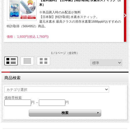
本）
※単品購入時のみ配送が無料
【日本製】[特許取得] 水素水スティック。
還元水素水 最高クラスの溶存水素量1688ppb!!おすすめの
特許取得（5664952）商品。
価格： 1,600円(税込 1,760円)
1 / 1ページ
（全2件）
商品検索
価格帯検索
円 ～
円