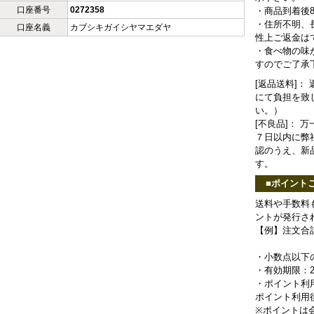
口座番号
0272358
・商品到着後
・住所不明、
口座名義
カブシキガイシヤマエダヤ
性上ご返金は
・食べ物の味
すのでご了承
[返品送料]
にて負担を致
い。）
[不良品]：
７日以内に弊
認のうえ、新
す。
■ポイント
送料や手数料
ントが発行さ
【例】注文合計 
・小数点以下
・有効期限：2
・ポイント利
ポイント利用
※ポイントは