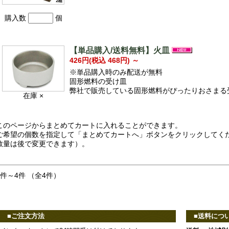
購入数
個
【単品購入/送料無料】火皿
426円(税込 468円)
～
※単品購入時のみ配送が無料
固形燃料の受け皿
弊社で販売している固形燃料がぴったりおさまる
在庫 ×
このページからまとめてカートに入れることができます。
ご希望の個数を指定して「まとめてカートへ」ボタンをクリックしてく
数量は後で変更できます）。
1件～4件 （全4件）
■ご注文方法
■送料につ