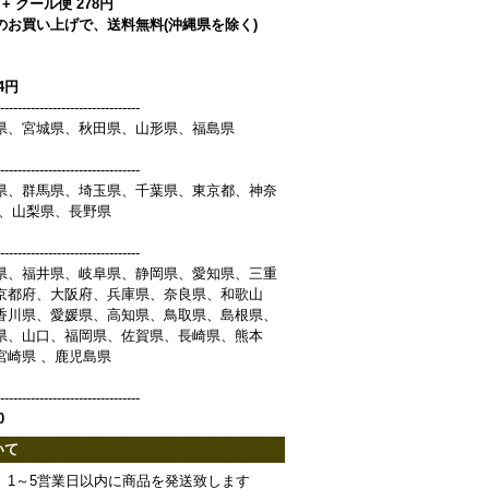
+ クール便 278円
以上のお買い上げで、送料無料(沖縄県を除く)
】
54円
--------------------------------
県、宮城県、秋田県、山形県、福島県
--------------------------------
県、群馬県、埼玉県、千葉県、東京都、神奈
県、山梨県、長野県
--------------------------------
県、福井県、岐阜県、静岡県、愛知県、三重
京都府、大阪府、兵庫県、奈良県、和歌山
香川県、愛媛県、高知県、鳥取県、島根県、
県、山口、福岡県、佐賀県、長崎県、熊本
宮崎県 、鹿児島県
--------------------------------
0
いて
、1～5営業日以内に商品を発送致します