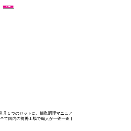
）
道具５つのセットに、簡単調理マニュア
。全て国内の提携工場で職人が一釜一釜丁