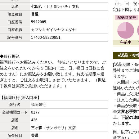
（土、日、祝
店名
七四八
（ナナヨンハチ）支店
定は下図より
預金種目
普通
口座番号
5922085
口座名義
カブシキガイシヤマエダヤ
記号番号
17460-59220851
■返品・交
◆銀行振込
福岡銀行へお振込みください。 前払いとなりますので、ご
[返品期限・
注文をいただいてから５日以内（土、日、祝日は日数に含
弊社までご連
めません）にお振込みをお願い致します。お支払期限を過
ります。
ぎますと、ご注文をお取消しさせていただきます。 （振込
・未開封・未
手数料は実費ご負担いただきます。）
連絡いただい
・商品に欠損
【福岡銀行 振込口座】
・注文した商
銀行名
福岡銀行
・商品が受取
※大変お手数
金融機関コード
0177
上、下記の連
店番
426
たします。
店名
三ヶ森
（サンガモリ）支店
尚、以下につ
預金種目
普通
承下さい。