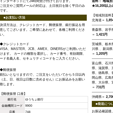
インターネットにて24時間受け付けております。
送料： 地域別 
ご注文やご質問メールの対応は、土日祝日を除く平日のみ
★16,200
です。
【地域別送料
■お支払い方法
北海道＝
1,8
決済方法は、クレジットカード、郵便振替、銀行振込を用
---------------------
意してございます。ご希望にあわせて、各種ご利用くださ
青森県、岩手
い。
＝
1,421円
---------------------
◆クレジットカード
茨城県、栃木
VISA、MASTER、JCB、AMEX、DINERSがご利用いただ
川県 、新潟
けます。 カードの種類を選択し、カード番号、有効期限、
＝
1,205円
ード名義人名、セキュリティコードをご入力ください。
---------------------
富山県、石川
県、滋賀県、
◆郵便振替
県、徳島県、
前払いとなりますので、ご注文をいただいてから５日以内
岡山県、広島
（土、日、祝日は日数に含めません）にお振込みをお願い
県、大分県、
致します。
＝
731円
---------------------
【郵便振替 口座】
沖縄県＝
2,70
銀行名
ゆうちょ銀行
■発送につ
金融機関コード
9900
お振込確認後
店番
748