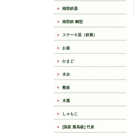
南部鉄器
南部鉄 鯛型
ステーキ皿（鉄製）
お釜
かまど
木台
敷板
木蓋
しゃもじ
[国産 最高級] 竹炭