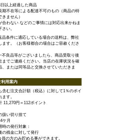
8日以上経過した商品
長期不在等による配達不可のもの（商品の特
できません）
が合わない などのご事情には対応出来かねま
下さい。
： 返品条件に適応している場合の送料は、弊社
します。（お客様都合の場合はご容赦くださ
 万一不良品等がございましたら、商品受取り後
社までご連絡ください。当店の在庫状況を確
品、または同等品と交換させていただきま
ご利用案内
も含む注文合計額（税込）に対して1％のポイ
れます。
11,270円＝112ポイント
の扱い切り捨て
4ケ月
用時の発行対象：
後の残金に対して発行
会員の方のみ貯める事ができます。