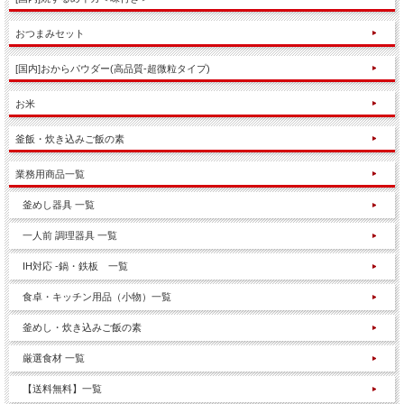
おつまみセット
[国内]おからパウダー(高品質-超微粒タイプ)
お米
釜飯・炊き込みご飯の素
業務用商品一覧
釜めし器具 一覧
一人前 調理器具 一覧
IH対応 -鍋・鉄板 一覧
食卓・キッチン用品（小物）一覧
釜めし・炊き込みご飯の素
厳選食材 一覧
【送料無料】一覧