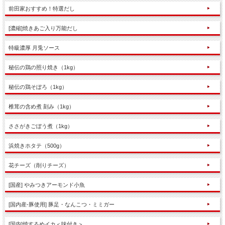
前田家おすすめ！特選だし
[濃縮]焼きあご入り万能だし
特級濃厚 月兎ソース
秘伝の鶏の照り焼き（1kg）
秘伝の鶏そぼろ（1kg）
椎茸の含め煮 刻み（1kg）
ささがきごぼう煮（1kg）
浜焼きホタテ（500g）
花チーズ（削りチーズ）
[国産] やみつきアーモンド小魚
[国内産-豚使用] 豚足・なんこつ・ミミガー
[国内]焼するめイカ＜味付き＞