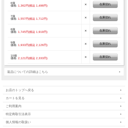
■材質：アルミ合金
6個
×
在庫切れ
価格:
1,362円(税込 1,498円)
※まとめて買うほど、お得な価格になります！
7個
×
在庫切れ
価格:
1,557円(税込 1,712円)
8個
×
在庫切れ
価格:
1,745円(税込 1,919円)
9個
×
在庫切れ
価格:
1,933円(税込 2,126円)
10個
×
在庫切れ
価格:
2,121円(税込 2,333円)
返品についての詳細はこちら
お店のトップへ戻る
カートを見る
ご利用案内
特定商取引法表示
個人情報の取扱い