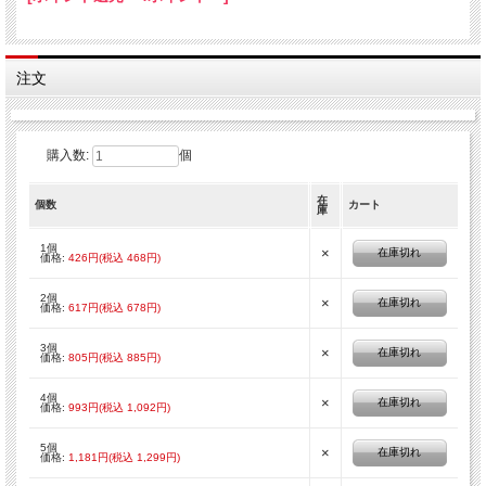
注文
購入数:
個
在
固形燃料の受け皿
個数
カート
庫
1個
×
在庫切れ
価格:
426円(税込 468円)
2個
×
在庫切れ
価格:
617円(税込 678円)
3個
×
在庫切れ
価格:
805円(税込 885円)
4個
×
在庫切れ
弊社で販売している固形燃料がぴったりおさまる受け皿です。
価格:
993円(税込 1,092円)
■サイズ（約）：内寸56mm×高さ32mm
5個
×
在庫切れ
■重量：約70g
価格:
1,181円(税込 1,299円)
※全て手作りで加工しているため、同一重量になりません。