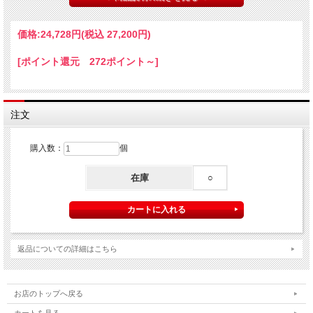
価格:
24,728円
(税込 27,200円)
[ポイント還元 272ポイント～]
注文
購入数：
個
在庫
○
返品についての詳細はこちら
自宅で「ずっと」使える釜飯のかまどのセット（1合
炊き用）
お店のトップへ戻る
固形燃料で炊いていただくタイプです。セットで買う
カートを見る