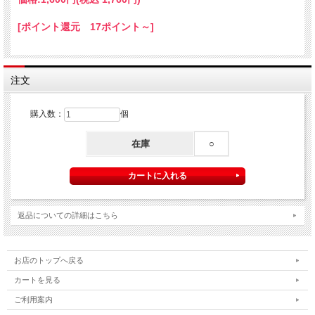
[ポイント還元 17ポイント～]
注文
購入数：
個
在庫
○
返品についての詳細はこちら
【日本製】[特許取得]還元水素水 最高クラス溶存水素
量1688ppbの水素水スティック。
スティックを入れるだけで業界最高クラスの溶存水素量を含んだ水素ドリンクにな
お店のトップへ戻る
ります。
カートを見る
500mlのペットボトルで約720本分ご使用になれますのでお得！
ご利用案内
■内容素材：水素還元セラミックボールのみ(17～18g)
■スティック素材：ＰＰ樹脂